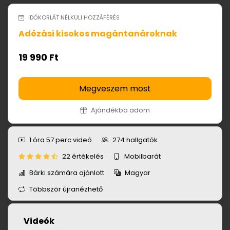
IDŐKORLÁT NÉLKÜLI HOZZÁFÉRÉS
Adózási kisokos magántanároknak
19 990 Ft
Megveszem most
Ajándékba adom
1 óra 57 perc
videó
274
hallgatók
22 értékelés
Mobilbarát
Bárki számára ajánlott
Magyar
Többször újranézhető
Videók