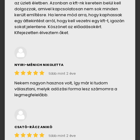
az üzleti életben. Azonban a kft-nk keretein belül kell
dolgozzak, amivel kapcsolatosan nem sok minden
került említésre. Ha lenne mód arra, hogy kaphassak
egy áttekintést arról, hogy kell vezetni egy kft-t, igazán
sokat jelentene. Köszönet az előadásokért.
KIfejezetten élveztem őket.
NYIRI-MÉNICH NIKOLETTA
több mint 2 éve
Nekem nagyon hasznos volt, így már ki tudom
választani, melyik adózási forma lesz számomra a
legmegfelelőbb.
CSATÓ-RÁCZ ANIKÓ
több mint 2 éve