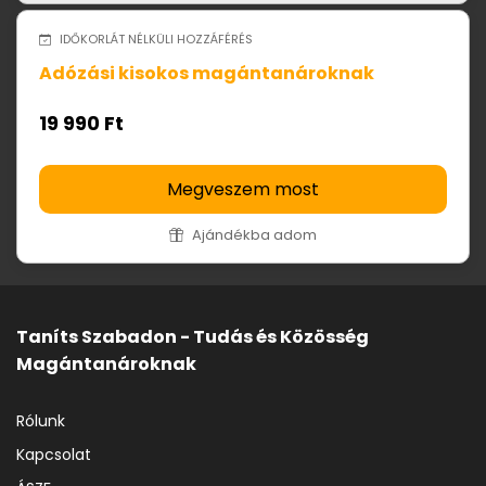
IDŐKORLÁT NÉLKÜLI HOZZÁFÉRÉS
Adózási kisokos magántanároknak
19 990 Ft
Megveszem most
Ajándékba adom
Taníts Szabadon - Tudás és Közösség
Magántanároknak
Rólunk
Kapcsolat