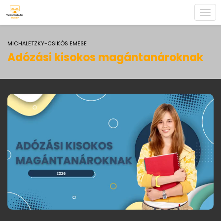
Togg
navi
MICHALETZKY-CSIKÓS EMESE
Adózási kisokos magántanároknak