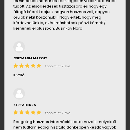
és hihetetlen hamar és készségesen válaszolt amiben
tudott. Az első kérdések tisztázására és hogy egy
átfogó képet kapjunk nagyon hasznos volt, nagyon
örülök neki! Köszönjük!!! Nagy érték, hogy még
kérdezhetünk is, ezért máshol sok pénzt kérnek /
kérnének el pluszban. Buzinkay Nóra
CSIZMADIA MARGIT
több mint 2 éve
Kiváló
KERTAI NORA
több mint 2 éve
Rengeteg hasznos információt tartalmazott, melyekről
nem tudtam eddig, hisz tulajdonképpen kezdő vagyok