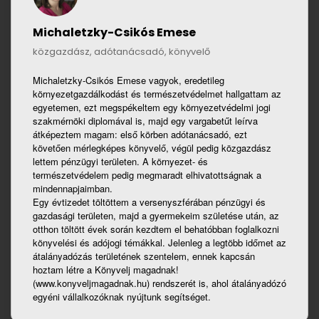
Michaletzky-Csikós Emese
közgazdász, adótanácsadó, könyvelő
Michaletzky-Csikós Emese vagyok, eredetileg
környezetgazdálkodást és természetvédelmet hallgattam az
egyetemen, ezt megspékeltem egy környezetvédelmi jogi
szakmérnöki diplomával is, majd egy vargabetűt leírva
átképeztem magam: első körben adótanácsadó, ezt
követően mérlegképes könyvelő, végül pedig közgazdász
lettem pénzügyi területen. A környezet- és
természetvédelem pedig megmaradt elhivatottságnak a
mindennapjaimban.
Egy évtizedet töltöttem a versenyszférában pénzügyi és
gazdasági területen, majd a gyermekeim születése után, az
otthon töltött évek során kezdtem el behatóbban foglalkozni
könyvelési és adójogi témákkal. Jelenleg a legtöbb időmet az
átalányadózás területének szentelem, ennek kapcsán
hoztam létre a Könyvelj magadnak!
(www.konyveljmagadnak.hu) rendszerét is, ahol átalányadózó
egyéni vállalkozóknak nyújtunk segítséget.