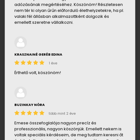
adózásának megértéséhez. Köszönöm! Részletesen
nem tér ki olyan űrűn előforduló élethelyzetekre, ha pl.
valaki fél állásban alkalmazottként dolgozik és
emellett szeretne vállalkozni.
KRASZNAINÉ GERÉB EDINA
1 éve
Érthető volt, köszönöm!
BUZINKAY NÓRA
több mint 2 éve
Emese összefoglalója nagyon precíz és
professzionális, nagyon köszönjük. Emellett nekem is
voltak speciális kérdéseim, de meg tudtam keresni őt