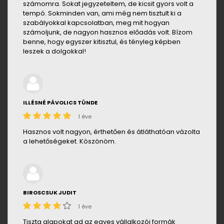
számomra. Sokat jegyzeteltem, de kicsit gyors volt a
tempó. Sokminden van, ami még nem tisztult ki a
szabályokkal kapcsolatban, meg mit hogyan
számoljunk, de nagyon hasznos előadás volt. Bízom
benne, hogy egyszer kitisztul, és tényleg képben
leszek a dolgokkal!
ILLÉSNÉ PÁVOLICS TÜNDE
1 éve
Hasznos volt nagyon, érthetően és átláthatóan vázolta
a lehetőségeket. Köszönöm.
BIROSCSUK JUDIT
1 éve
Tiszta alapokat ad az egyes vállalkozói formák