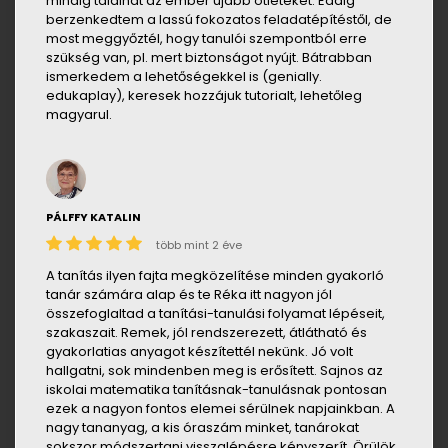
mindig találhat az ember újabb ötleteket. Eddig
berzenkedtem a lassú fokozatos feladatépítéstől, de
most meggyőztél, hogy tanulói szempontból erre
szükség van, pl. mert biztonságot nyújt. Bátrabban
ismerkedem a lehetőségekkel is (genially.
edukaplay), keresek hozzájuk tutorialt, lehetőleg
magyarul.
PÁLFFY KATALIN
több mint 2 éve
A tanítás ilyen fajta megközelítése minden gyakorló
tanár számára alap és te Réka itt nagyon jól
összefoglaltad a tanítási-tanulási folyamat lépéseit,
szakaszait. Remek, jól rendszerezett, átlátható és
gyakorlatias anyagot készítettél nekünk. Jó volt
hallgatni, sok mindenben meg is erősített. Sajnos az
iskolai matematika tanításnak-tanulásnak pontosan
ezek a nagyon fontos elemei sérülnek napjainkban. A
nagy tananyag, a kis óraszám minket, tanárokat
sokszor módszertani visszalépésre kényszerít. Örülök,