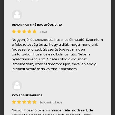
UDVARNAGYINÉ RACSKÓ ANDREA
1 éve
Nagyon jól összeszedett, hasznos útmutató. Szerintem
a fokozatosság és az, hogy a diák maga mondja ki,
fedezze fel a szabályszerűségeket, minden
tantárgyban hasznos és alkalmazható. Nekem
nyelvtanárként is az. A netes oldalakkal most
ismerkedem, ezek számomra újak, mivel én eddig
jelenléti oktatásban voltam. Köszönöm.
KOVÁCSNÉ PAPP IDA
több mint 2 éve
Nyilván használok én is mindenféle módszert, de