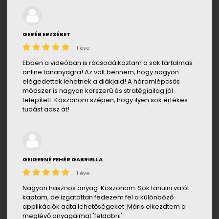
GERÉB ERZSÉBET
1 éve
Ebben a videóban is rácsodálkoztam a sok tartalmas
online tananyagra! Az volt bennem, hogy nagyon
elégedettek lehetnek a diákjaid! A háromlépcsős
módszer is nagyon korszerű és stratégiailag jól
felépített. Köszönöm szépen, hogy ilyen sok értékes
tudást adsz át!
GEIGERNÉ FEHÉR GABRIELLA
1 éve
Nagyon hasznos anyag. Köszönöm. Sok tanulni valót
kaptam, de izgatottan fedezem fel a különböző
applikációk adta lehetőségeket. Máris elkezdtem a
meglévő anyagaimat 'feldobni'.