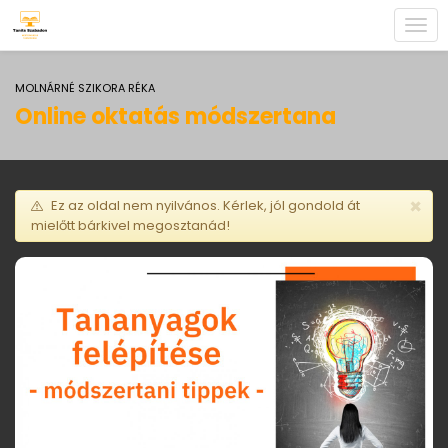
Togg
navi
MOLNÁRNÉ SZIKORA RÉKA
Online oktatás módszertana
×
Ez az oldal nem nyilvános. Kérlek, jól gondold át
mielőtt bárkivel megosztanád!