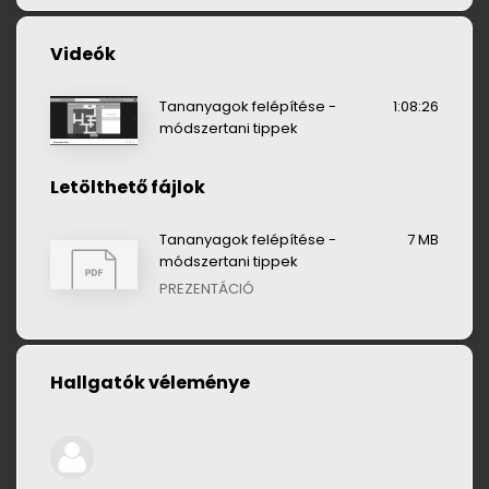
Videók
Tananyagok felépítése -
1:08:26
módszertani tippek
Letölthető fájlok
Tananyagok felépítése -
7 MB
módszertani tippek
PREZENTÁCIÓ
Hallgatók véleménye