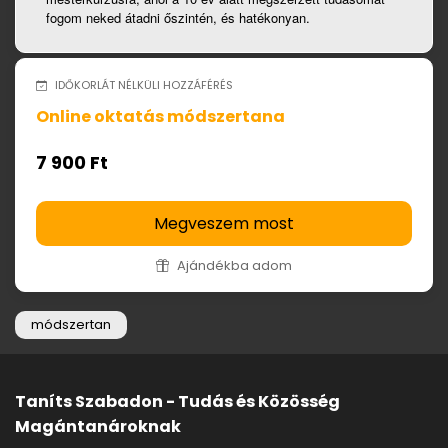
fogom neked átadni őszintén, és hatékonyan.
IDŐKORLÁT NÉLKÜLI HOZZÁFÉRÉS
Online oktatás módszertana
7 900 Ft
Megveszem most
Ajándékba adom
módszertan
Taníts Szabadon - Tudás és Közösség
Magántanároknak