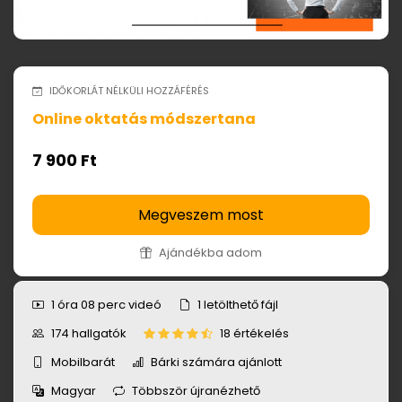
IDŐKORLÁT NÉLKÜLI HOZZÁFÉRÉS
Online oktatás módszertana
7 900 Ft
Megveszem most
Ajándékba adom
1 óra 08 perc
videó
1
letölthető fájl
174
hallgatók
18 értékelés
Mobilbarát
Bárki számára ajánlott
Magyar
Többször újranézhető