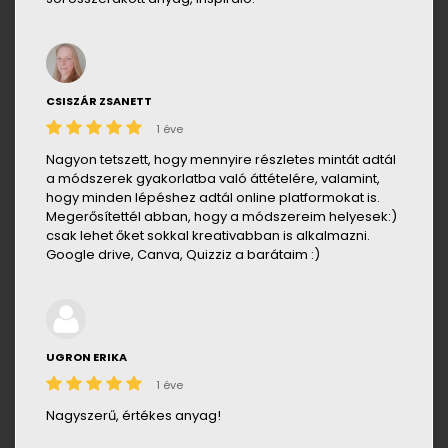
CSISZÁR ZSANETT
1 éve
Nagyon tetszett, hogy mennyire részletes mintát adtál
a módszerek gyakorlatba való áttételére, valamint,
hogy minden lépéshez adtál online platformokat is.
Megerősítettél abban, hogy a módszereim helyesek:)
csak lehet őket sokkal kreativabban is alkalmazni.
Google drive, Canva, Quizziz a barátaim :)
UGRON ERIKA
1 éve
Nagyszerű, értékes anyag!