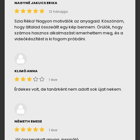
NAGYNÉ JAKUCS ERIKA
12 hónapja
Szia Réka! Nagyon motiválók az anyagaid. Köszönöm,
hogy általad összeállt egy kép bennem. Örülök, hogy
számos hasznos alkalmazást ismerhettem meg, és a
videókészítést is ki fogom próbálni.
KLIMÓ ANNA
1 éve
Érdekes volt, de tanárként nem adott sok újat nekem.
NÉMETH EMESE
1 éve
Jól összerakott anyag, inspiráló.