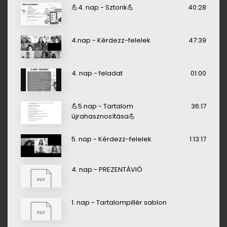
💪4. nap - Sztorik💪
40:28
4.nap - Kérdezz-felelek
47:39
4. nap - feladat
01:00
💪5.nap - Tartalom
36:17
újrahasznosítása💪
5. nap - Kérdezz-felelek
1:13:17
4. nap - PREZENTÁVIÓ
1. nap - Tartalompillér sablon