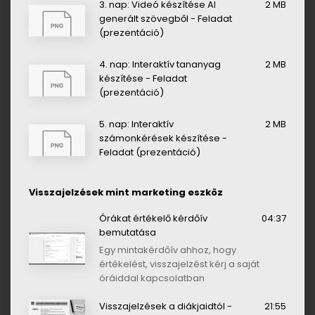
3. nap: Videó készítése AI
2 MB
generált szövegből - Feladat
(prezentáció)
4. nap: Interaktív tananyag
2 MB
készítése - Feladat
(prezentáció)
5. nap: Interaktív
2 MB
számonkérések készítése -
Feladat (prezentáció)
Visszajelzések mint marketing eszköz
Órákat értékelő kérdőív
04:37
bemutatása
Egy mintakérdőív ahhoz, hogy
értékelést, visszajelzést kérj a saját
óráiddal kapcsolatban
Visszajelzések a diákjaidtól -
21:55