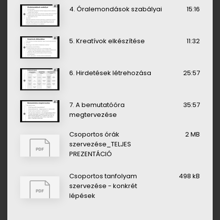
4. Óralemondások szabályai
15:16
5. Kreatívok elkészítése
11:32
6. Hirdetések létrehozása
25:57
7. A bemutatóóra
35:57
megtervezése
Csoportos órák
2 MB
szervezése_TELJES
PREZENTÁCIÓ
Csoportos tanfolyam
498 kB
szervezése - konkrét
lépések