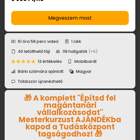
Megveszem most
51 óra 58 perc
videó
1
cikk
40
letölthető fájl
119
hallgatók
(+5)
13 értékelés
Mobilbarát
Bárki számára ajánlott
Magyar
Többször újranézhető
🎁
A komplett "Építsd fel
magántanári
vállalkozásodat"
Mesterkurzust AJÁNDÉKba
kapod a Tudásközpont
tagságodhoz!
🎁