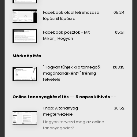
Facebook oldal létrehozása
05:24
lépésről lépésre
Facebook posztok - Mit_
05:51
Mikor_ Hogyan
Márkaépítés
"Hogyan tűnjek ki a tömegből
1:03:15
magántanárként?" tréning
felvétele
Online tananyagkészítés -- 5 napos kihívás --
1.nap: A tananyag
30:52
megtervezése
Hogyan tervezd meg az online
tananyagodat?