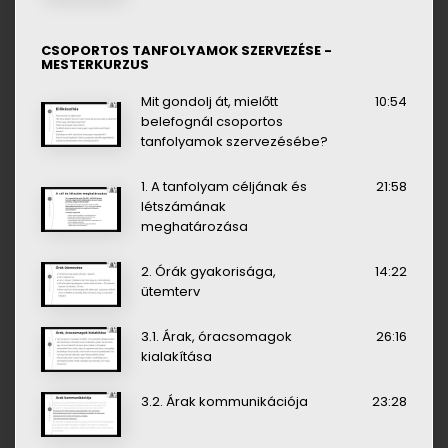
CSOPORTOS TANFOLYAMOK SZERVEZÉSE -
MESTERKURZUS
Mit gondolj át, mielőtt
10:54
belefognál csoportos
tanfolyamok szervezésébe?
1. A tanfolyam céljának és
21:58
létszámának
meghatározása
2. Órák gyakorisága,
14:22
ütemterv
3.1. Árak, óracsomagok
26:16
kialakítása
3.2. Árak kommunikációja
23:28