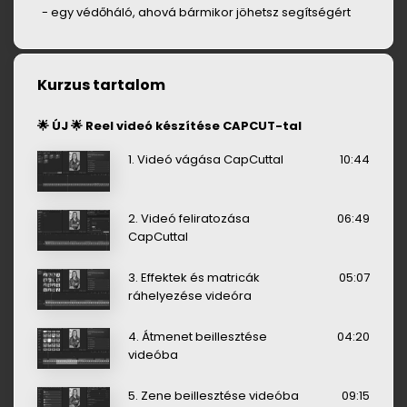
- egy védőháló, ahová bármikor jöhetsz segítségért
Kurzus tartalom
🌟 ÚJ 🌟 Reel videó készítése CAPCUT-tal
1. Videó vágása CapCuttal
10:44
2. Videó feliratozása
06:49
CapCuttal
3. Effektek és matricák
05:07
ráhelyezése videóra
4. Átmenet beillesztése
04:20
videóba
5. Zene beillesztése videóba
09:15