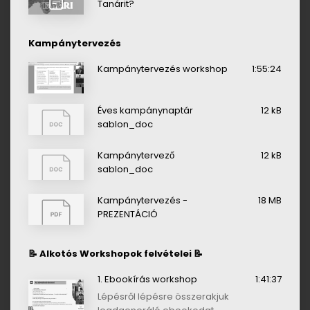
Tanárit?
Kampánytervezés
Kampánytervezés workshop
1:55:24
Éves kampánynaptár
12 kB
sablon_doc
Kampánytervező
12 kB
sablon_doc
Kampánytervezés -
18 MB
PREZENTÁCIÓ
📝 Alkotós Workshopok felvételei 📝
1. Ebookírás workshop
1:41:37
Lépésről lépésre összerakjuk