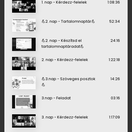
1. nap - Kérdezz-felelek
1:08:36
💪2. nap - Tartalomnaptár💪
52:34
💪2. nap - Készítsd el
24:16
tartalomnaptáradat💪
2. nap - Kérdezz-felelek
1:22:18
💪3.nap - Szöveges posztok
14:26
💪
3.nap - Feladat
03:16
3. nap - Kérdezz-felelek
1:17:09