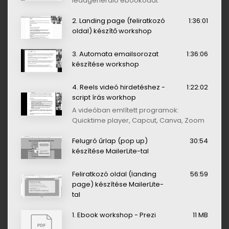
leadgeneráló ebookodat
2. Landing page (feliratkozó
1:36:01
oldal) készítő workshop
3. Automata emailsorozat
1:36:06
készítése workshop
4. Reels videó hirdetéshez -
1:22:02
script írás workhop
A videóban említett programok:
Quicktime player, Capcut, Canva, Zoom
Felugró űrlap (pop up)
30:54
készítése MailerLite-tal
Feliratkozó oldal (landing
56:59
page) készítése MailerLite-
tal
1. Ebook workshop - Prezi
11 MB