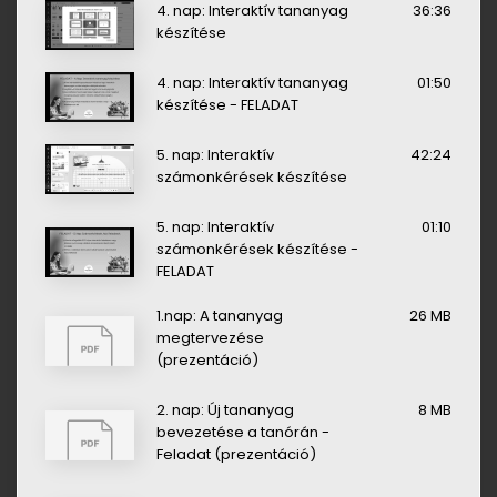
4. nap: Interaktív tananyag
36:36
készítése
4. nap: Interaktív tananyag
01:50
készítése - FELADAT
5. nap: Interaktív
42:24
számonkérések készítése
5. nap: Interaktív
01:10
számonkérések készítése -
FELADAT
1.nap: A tananyag
26 MB
megtervezése
(prezentáció)
2. nap: Új tananyag
8 MB
bevezetése a tanórán -
Feladat (prezentáció)