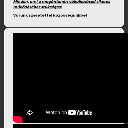
Minden, ami a magántanári vállalkozásod sikeres
működéséhez szükséges!
Várunk szeretettel közösségünkbe!