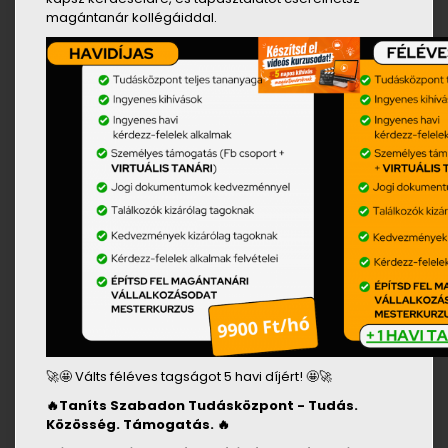
magántanár kollégáiddal.
🚀🤩 Válts féléves tagságot 5 havi díjért! 🤩🚀
🔥
Taníts Szabadon Tudásközpont - Tudás.
Közösség. Támogatás.
🔥