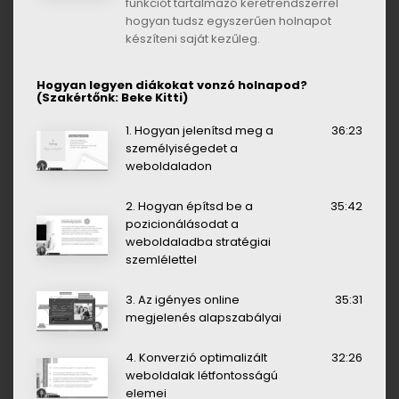
funkciót tartalmazó keretrendszerrel
hogyan tudsz egyszerűen holnapot
készíteni saját kezűleg.
Hogyan legyen diákokat vonzó holnapod?
(Szakértőnk: Beke Kitti)
1. Hogyan jelenítsd meg a
36:23
személyiségedet a
weboldaladon
2. Hogyan építsd be a
35:42
pozicionálásodat a
weboldaladba stratégiai
szemlélettel
3. Az igényes online
35:31
megjelenés alapszabályai
4. Konverzió optimalizált
32:26
weboldalak létfontosságú
elemei