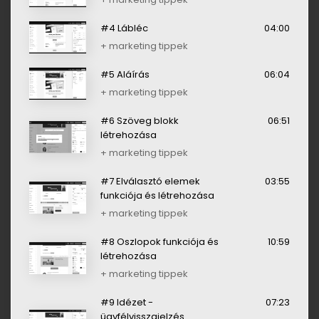
#4 Lábléc
04:00
+ marketing tippek
#5 Aláírás
06:04
+ marketing tippek
#6 Szöveg blokk
06:51
létrehozása
+ marketing tippek
#7 Elválasztó elemek
03:55
funkciója és létrehozása
+ marketing tippek
#8 Oszlopok funkciója és
10:59
létrehozása
+ marketing tippek
#9 Idézet -
07:23
ügyfélvisszajelzés