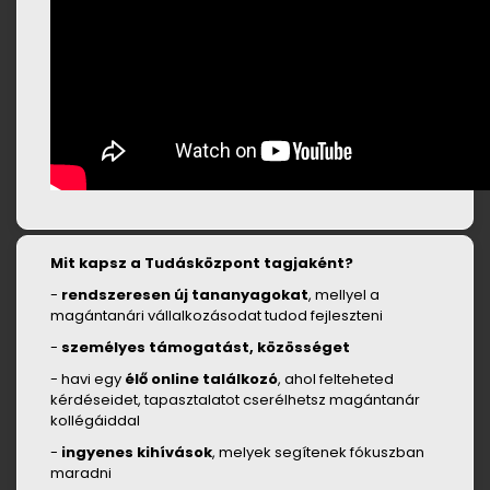
Mit kapsz a Tudásközpont tagjaként?
-
rendszeresen új tananyagokat
, mellyel a
magántanári vállalkozásodat tudod fejleszteni
-
személyes támogatást, közösséget
- havi egy
élő online találkozó
, ahol felteheted
kérdéseidet, tapasztalatot cserélhetsz magántanár
kollégáiddal
-
ingyenes kihívások
, melyek segítenek fókuszban
maradni