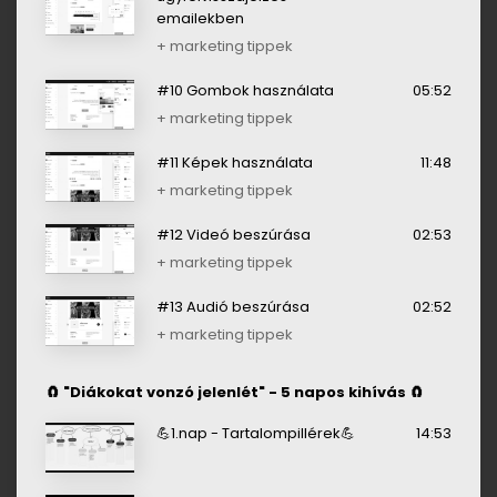
emailekben
+ marketing tippek
#10 Gombok használata
05:52
+ marketing tippek
#11 Képek használata
11:48
+ marketing tippek
#12 Videó beszúrása
02:53
+ marketing tippek
#13 Audió beszúrása
02:52
+ marketing tippek
🧲 "Diákokat vonzó jelenlét" - 5 napos kihívás 🧲
💪1.nap - Tartalompillérek💪
14:53