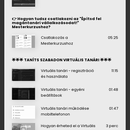
👉 Hogyan tudsz csatlakozni az "Építsd fel
magántanári vállalkozásodat!"
Mesterkurzushoz?
Csatlakozás a
05:25
Mesterkurzushoz
🌟🌟🌟 TANÍTS SZABADON VIRTUÁLIS TANÁRI 🌟🌟🌟
Virtuális tanári - regisztráció
11:15
és használata
Virtuális tanári - egyéni
01:48
beállítások
Virtuális tanári működése
01:47
mobiltelefonon
Hogyan érheted el a Virtuális
3 perc