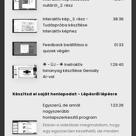
nulláról_2. rész
Interaktív kép_3. rész -
38:36
Tudáspróba készítése
Interaktív képhez
Feedback beállítása a
01:33
quizek végén
🌟 - ÚJ - 🌟 Inetraktív
1:29:40
tananyag készítése Genially
AI-val
Készítsd el saját honlapodat - Lépésről lépésre
Egyszerű, de annál
1:23:26
nagyszerűbb
honlapszerkesztő program
Ebben a videóban megmutatom, hogy
egy egyszerűen kezelhető, de minden