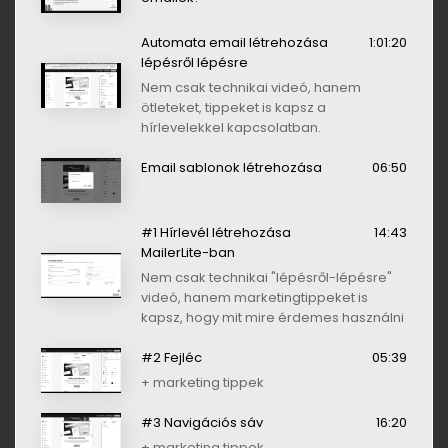
Automata email létrehozása
1:01:20
lépésről lépésre
Nem csak technikai videó, hanem
ötleteket, tippeket is kapsz a
hírlevelekkel kapcsolatban.
Email sablonok létrehozása
06:50
#1 Hírlevél létrehozása
14:43
MailerLite-ban
Nem csak technikai "lépésről-lépésre"
videó, hanem marketingtippeket is
kapsz, hogy mit mire érdemes használni
#2 Fejléc
05:39
+ marketing tippek
#3 Navigációs sáv
16:20
+ marketing tippek