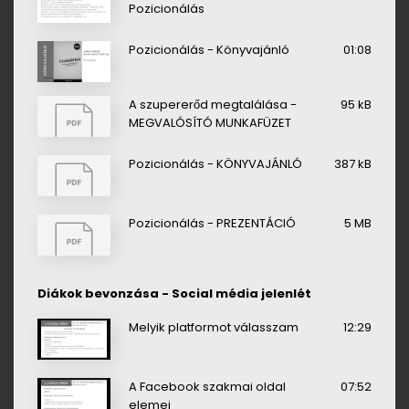
Pozicionálás
Pozicionálás - Könyvajánló
01:08
A szupererőd megtalálása -
95 kB
MEGVALÓSÍTÓ MUNKAFÜZET
Pozicionálás - KÖNYVAJÁNLÓ
387 kB
Pozicionálás - PREZENTÁCIÓ
5 MB
Diákok bevonzása - Social média jelenlét
Melyik platformot válasszam
12:29
A Facebook szakmai oldal
07:52
elemei