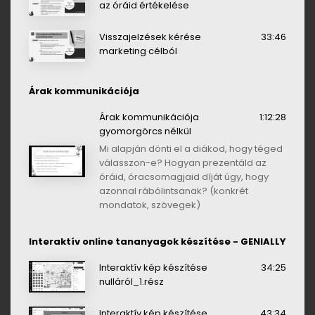
az óráid értékelése
Visszajelzések kérése
33:46
marketing célból
Árak kommunikációja
Árak kommunikációja
1:12:28
gyomorgörcs nélkül
Mi alapján dönti el a diákod, hogy téged
válasszon-e? Hogyan prezentáld az
óráid, óracsomagjaid díját úgy, hogy
azonnal rábólintsanak? (konkrét
mondatok, szövegek)
Interaktív online tananyagok készítése - GENIALLY
Interaktív kép készítése
34:25
nulláról_1.rész
Interaktív kép készítése
43:34