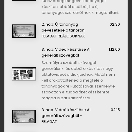
tudsz AI segítségével tananyagot
készíteni abból a célból, ha új
tananyagot szeretnél nekik megtanítani.
2. nap: Új tananyag
02:30
bevezetése a tanórán -
FELADAT REÁLOSOKNAK
3. nap: Videó készítése AI
1:12:00
generált szövegből
Személyre szabott szöveget
generálunk, és ebből elkészítesz egy
oktatóvideót a diákjaidnak. Mától nem
kell órákat töltened a megfelelő
tananyagok felkutatásával, személyre
szabottan el tudod őket készíteni te
magad is pár kattintással.
3. nap: Videó készítése AI
02:15
generált szövegből -
FELADAT