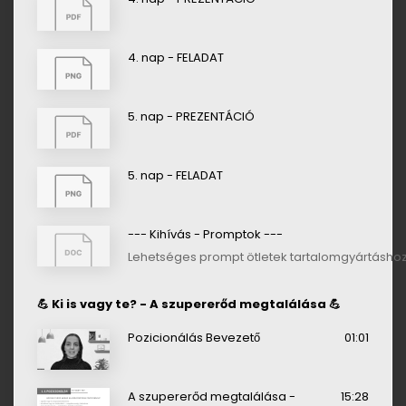
4. nap - FELADAT
5. nap - PREZENTÁCIÓ
5. nap - FELADAT
--- Kihívás - Promptok ---
Lehetséges prompt ötletek tartalomgyártásho
💪 Ki is vagy te? - A szupererőd megtalálása 💪
Pozicionálás Bevezető
01:01
A szupererőd megtalálása -
15:28