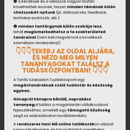
🟠 a kérdések és a válaszok nagyon tisztán
követhetőek lesznek, hiszen
minden témának külön
chatszobát nyitunk
(pl. diákszerzés, feedback,
technikai eszközök, stb.)
🟠
minden tantárgynak külön szobája lesz
,
tehát
megismerkedhetsz a te szakterületed
tanáraival
(nem kell megvárnod a következő
személyes rendezvényt)
👇
👇
👇
TEKERJ AZ OLDAL ALJÁRA,
ÉS NÉZD MEG MILYEN
TANANYAGOKAT TALÁLSZ A
TUDÁSKÖZPONTBAN!
👇
👇
👇
A Taníts Szabadon Tudásközpont egy
magántanároknak szóló tudástár és közösség
egyben.
Hónapról hónapra bővülő, naprakész
tananyag
ot találsz a magántanári vállalkozásod
fejlesztéséhez, emellett egy
támogató közösség
segít az elakadásokon továbblendülni.
A
rendszeres havi élő online találkozók
on választ
kapsz kérdéseidre, és tapasztalatot cserélhetsz