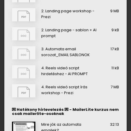
2. Landing page workshop -
9 MB
Prezi
2. Landing page - sablon + AI
9 kB
prompt
3. Automata email
17 kB
sorozat_EMAIL SABLONOK
4. Reels videó script
11 kB
hirdetéshez - AI PROMPT
4. Reels videó script írás
7 MB
workshop - Prezi
💌 Hatékony hírlevelezés 💌 - MailerLite kurzus nem
csak mailerlite-osoknak
Mire jók az automata
32:13
emailek?