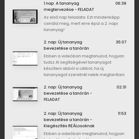
1.nap: A tananyag
06:39
megtervezése - FELADAT
Az első nap feladata. Ezt mindenképp
csináld meg, mert erre épül a 2. napi
tananyag!
2. nap: Új tananyag
35:07
bevezetése a tanórán
Ebben a videóban megtanulod, hogyan
tudsz AI segítségével tananyagot
készíteni abból a célból, ha új
tananyagot szeretnél nekik megtanítani.
2. nap: Új tananyag
02:31
bevezetése a tanórán -
FELADAT
2. nap: Új tananyag
11:53
bevezetése a tanórán -
Kiegészítés REÁLosoknak
Ebben a videóban megtanulod, hogyan