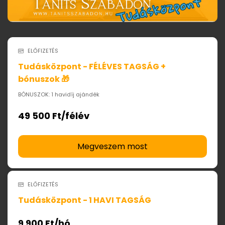
ELŐFIZETÉS
Tudásközpont - FÉLÉVES TAGSÁG +
bónuszok 🎁
BÓNUSZOK: 1 havidíj ajándék
49 500 Ft/félév
Megveszem most
ELŐFIZETÉS
Tudásközpont - 1 HAVI TAGSÁG
9 900 Ft/hó